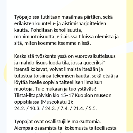
Työpajoissa tutkitaan maailmaa piirtäen, sekä
erilaisten kuuntelu- ja aistimisharjoitteiden
kautta. Pohditaan kehollisuutta,
monimuotoisuutta, erilaisissa tiloissa olemista ja
sitä, miten koemme itsemme niissä.
Keskeistä työskentelyssä on vuorovaikutteisuus
ja mahdollisuus luoda tila, jossa queeriksi*
itsensä kokevat, voivat ilmaista itseään ja
tutustua toisiinsa tekemisen kautta, sekä etsiä ja
löytää itselle sopivia taiteellisen ilmaisun
muotoja. Tule mukaan ja tuo ystäväsi!
Tiistai-iltapäivisin klo 15–17 Kuopion museon
oppistilassa (Museokatu 1):
24.2. / 10.3. / 24.3. / 7.4. / 21.4. / 5.5.
Työpajat ovat osallistujille maksuttomia.
Aiempaa osaamista tai kokemusta taiteellisesta