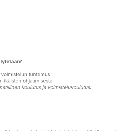
llytetään?
n voimistelun tuntemus
ri-ikäisten ohjaamisesta
tillinen koulutus ja voimistelukoulutus)