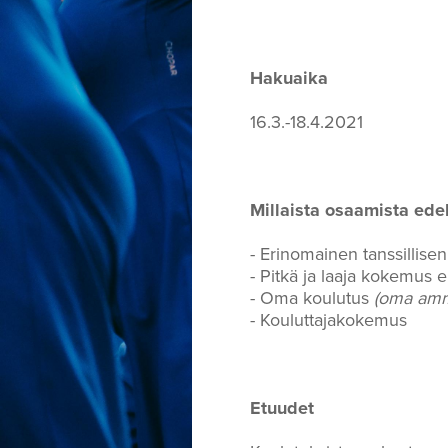
Hakuaika
16.3.-18.4.2021
Millaista osaamista ede
- Erinomainen tanssillise
- Pitkä ja laaja kokemus e
- Oma koulutus
(oma amma
- Kouluttajakokemus
Etuudet