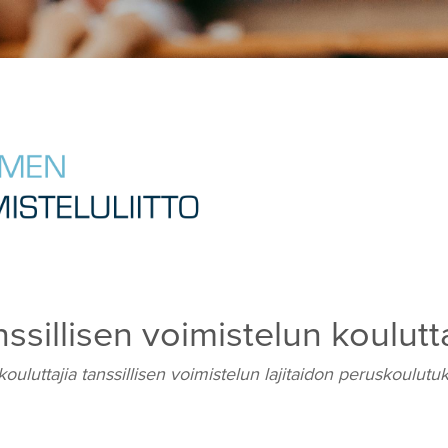
sillisen voimistelun koulutta
kouluttajia tanssillisen voimistelun lajitaidon peruskoulut