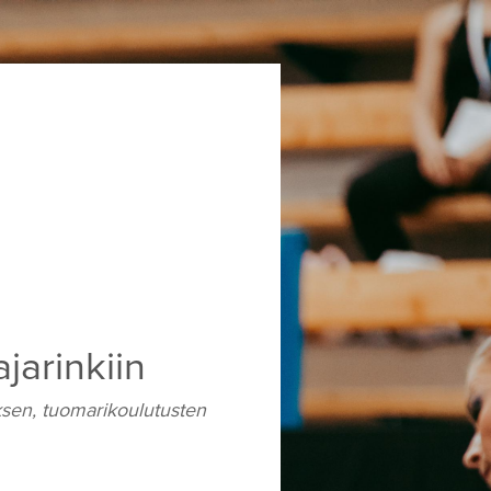
jarinkiin
uksen, tuomarikoulutusten