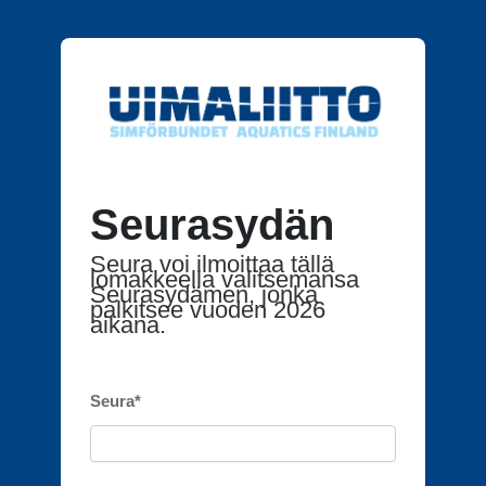
Seurasydän
Seura voi ilmoittaa tällä
lomakkeella valitsemansa
Seurasydämen, jonka
palkitsee vuoden 2026
aikana.
Seura
*