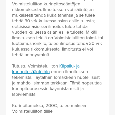
Voimisteluliiton kurinpitosääntöjen
rikkomuksesta. Ilmoituksen voi sääntöjen
mukaisesti tehdä kuka tahansa ja se tulee
tehdä 30 vrk kuluessa asian esille tulosta;
eettisissä asioissa ilmoitus tulee tehdä
vuoden kuluessa asian esille tulosta. Mikäli
ilmoituksen tekijä on Voimisteluliiton toimi- tai
luottamushenkilö, tulee ilmoitus tehdä 30 vrk
kuluessa rikkomuksesta. Ilmoitusta ei voi
tehdä anonyyminä.
Tutustu Voimisteluliiton
Kilpailu- ja
kurinpitosääntöihin
ennen ilmoituksen
tekemistä. Täytäthän lomakkeen huolellisesti
ja mahdollisimman tarkkaan. Tämä nopeuttaa
kurinpitoprosessin käynnistämistä ja
läpiviemistä.
Kurinpitomaksu, 200€, tulee maksaa
Voimisteluliiton tilille