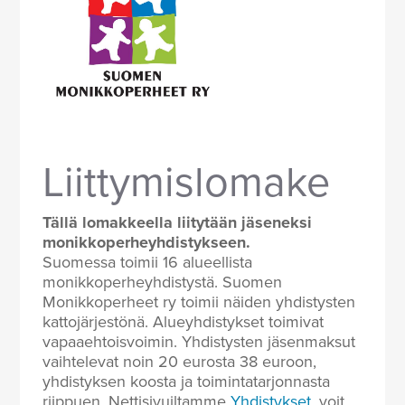
Liittymislomake
Tällä lomakkeella liitytään jäseneksi
monikkoperheyhdistykseen.
Suomessa toimii 16 alueellista
monikkoperheyhdistystä. Suomen
Monikkoperheet ry toimii näiden yhdistysten
kattojärjestönä. Alueyhdistykset toimivat
vapaaehtoisvoimin. Yhdistysten jäsenmaksut
vaihtelevat noin 20 eurosta 38 euroon,
yhdistyksen koosta ja toimintatarjonnasta
riippuen. Nettisivuiltamme
Yhdistykset
, voit