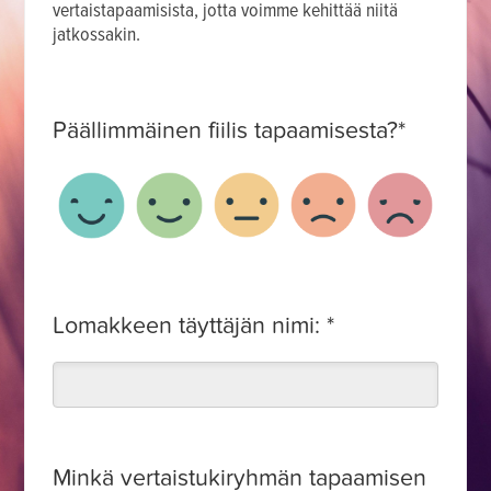
vertaistapaamisista, jotta voimme kehittää niitä
jatkossakin.
Päällimmäinen fiilis tapaamisesta?
*
3
2
1
5
4
Lomakkeen täyttäjän nimi:
*
Minkä vertaistukiryhmän tapaamisen