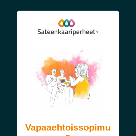
Vapaaehtoissopimu