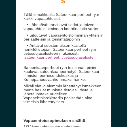
s
Tällä lomakkeella
Sateenkaariperheet ry:n
kaikki vapa
aehtoiset:
• Lähettävät
tarvittavat tiedot ja toiveet
vapaaehtoistoimin
nan
koordinoin
tia varten
• Sitoutuvat vapaaehtoistoiminnan yhteisiin
periaatteisiin ja toimintatapoihin
• Anta
vat
suostumuksen käsitellä
henkilötietojaan Sateenkaariperheet ry:n
tietosuojaselosteen mukaisesti:
sateenkaariperheet.fi/tietosuojaseloste
Sateenkaarip
erheet ry:n
toiminnan piiriin
kuuluvat sateenkaariperhetyö, Sateenkaari-
ihmisten
perhesuhdekeskus ja
Kumppanuusvanhemmaksi-hanke.
Mikäli olet jo aiemmin lähettänyt
lomakkeen
,
mutta haluat muokata tietojasi, täytä ja
lähetä lomake uudelleen.
Vapaaehtoisrekisteriin päivitetään aina
viimeisin lähetetty
tieto
.
Vapaaehtoissopimuksen sisältö:
1/2 Vapaaehtoistyön periaatteet